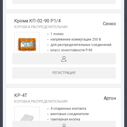
Авторизация
Крома КП-02-90 Р1/4
Сенко
КОРОБКА РАСПРЕДЕЛИТЕЛЬНАЯ
Каталог
1 полюс
напряжение коммутации 250 В
для распределительных соединений
Производители
класс огнестойкости P-90
степень защиты оболочки IP-55
Сервис
пластиковый корпус
РЕГИСТРАЦИЯ
Доставка
Контакты
КР-4Т
Артон
КОРОБКА РАСПРЕДЕЛИТЕЛЬНАЯ
4 спаренных контакта
винтовые соединители
тамперная кнопка
пластиковый корпус