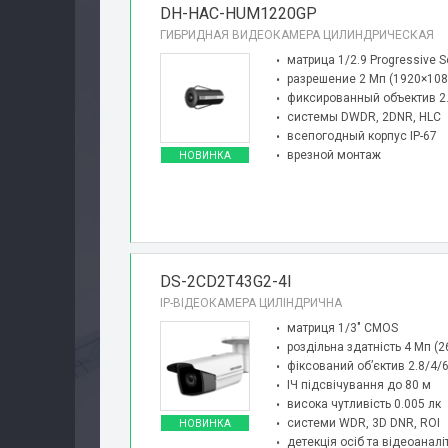
DH-HAC-HUM1220GP
ГИБРИДНАЯ ВИДЕОКАМЕРА ЦИЛИНДРИЧЕСКАЯ
матрица 1/2.9 Progressive
разрешение 2 Мп (1920×108
фиксированный объектив 2
системы DWDR, 2DNR, HLC
всепогодный корпус IP-67
врезной монтаж
НОВИНКА
DS-2CD2T43G2-4I
IP-ВІДЕОКАМЕРА ЦИЛІНДРИЧНА
матриця 1/3″ CMOS
роздільна здатність 4 Мп (
фіксований об’єктив 2.8/4/
ІЧ підсвічування до 80 м
висока чутливість 0.005 лк
системи WDR, 3D DNR, ROI
НОВИНКА
детекція осіб та відеоаналі