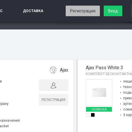
Регистрация
Вход
ИС
ДОСТАВКА
Ajax Pass White 3
Ajax
КОМПЛЕКТ БЕСКОНТАКТН
ов
защи
техно
подк
прив
РЕГИСТРАЦИЯ
храну
ауте
совм
НОВИНКА
3 ка
 назначения
acket