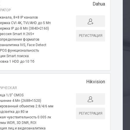
X
Dahua
РАТОР
канала, 8+8 IP каналов
ержка CVI 4K, TVI/AHD до 5 Мп
ержка IP до 8 Мп (3840×2160)
рессия Smart H.265+
РЕГИСТРАЦИЯ
 определение форматов
оаналитика IVS, Face Detect
и POS функциональность
ции Smart поиска
новка 1 HDD до 10 Тб
Hikvision
РИЧЕСКАЯ
ица 1/3″ CMOS
ешение 4 Мп (2688×1520)
ированный объектив 2.8/4/6 мм
одсветка до 80 м
РЕГИСТРАЦИЯ
кая чувствительность 0.005 лк
емы WDR, 3D DNR, ROI
кция лиц и видеоаналитика