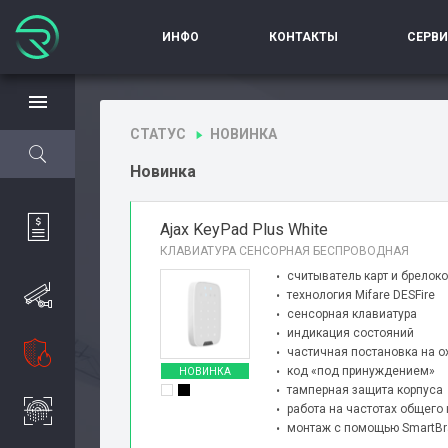
ИНФО
КОНТАКТЫ
СЕРВ
СТАТУС
НОВИНКА
Новинка
Ajax KeyPad Plus White
КЛАВИАТУРА СЕНСОРНАЯ БЕСПРОВОДНАЯ
считыватель карт и брелок
технология Mifare DESFire
сенсорная клавиатура
индикация состояний
частичная постановка на о
код «под принуждением»
НОВИНКА
тамперная защита корпуса
работа на частотах общего
монтаж с помощью SmartBr