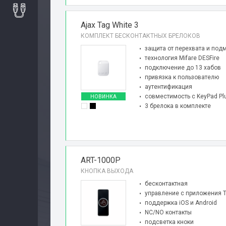
Ajax Tag White 3
КОМПЛЕКТ БЕСКОНТАКТНЫХ БРЕЛОКОВ
защита от перехвата и под
технология Mifare DESFire
подключение до 13 хабов
привязка к пользователю
аутентификация
совместимость с KeyPad Pl
НОВИНКА
3 брелока в комплекте
ART-1000P
КНОПКА ВЫХОДА
Авторизация
бесконтактная
управление с приложения 
поддержка iOS и Android
Каталог
NC/NO контакты
подсветка кноки