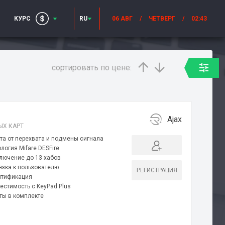
КУРС
RU
06 АВГ
/
ЧЕТВЕРГ
/
02:43
сортировать по цене:
Ajax
ЫХ КАРТ
та от перехвата и подмены сигнала
логия Mifare DESFire
лючение до 13 хабов
язка к пользователю
РЕГИСТРАЦИЯ
нтификация
естимость с KeyPad Plus
рты в комплекте