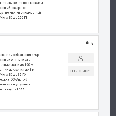
кция движения по 4 каналам
оенный квадратор
орные кнопки с подсветкой
Micro SD до 256 ГБ
Arny
ешение изображения 720p
оенный Wi-Fi модуль
тояние связи до 100 м
датчик движения до 1 м
РЕГИСТРАЦИЯ
Micro SD до 32 Гб
ержка iOS/Android
оенный аккумулятор
ень защиты IP-44