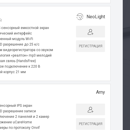
NeoLight
Й
PS сенсорный емкостной экран
ический интерфейс
оенный модуль Wi-Fi
HD разрешение до 25 к/с
РЕГИСТРАЦИЯ
м видеорегистратора со звуком
ология «реалтон» mp3 мелодий
кая связь (HandsFree)
ое подключение к 220 В
ий корпус 21 мм
Arny
сенсорный IPS экран
 HD разрешение записи
лючение 2 панелей и 2 камер
ожение uCareHome
РЕГИСТРАЦИЯ
меры по протоколу Onvif