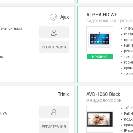
ALPHA HD WF
Ajax
ВИДЕОДОМОФОН ЦВЕТНО
мены сигнала
7″ I
граф
встр
Full 
РЕГИСТРАЦИЯ
режи
us
техн
НОВИНКА
гром
прям
тонк
Trinix
AVD-1060 Black
IP ВИДЕОДОМОФОН
10″ 
TUYA
Full
подк
прил
РЕГИСТРАЦИЯ
IP ка