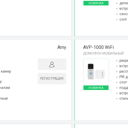
дете
НОВИНКА
встр
сенс
слот 
Arny
AVP-1000 WiFi
ДОМОФОН МОБИЛЬНЫЙ
разр
встр
 камер
расс
PIR 
РЕГИСТРАЦИЯ
if
слот 
аналам
подд
НОВИНКА
встр
еткой
степ