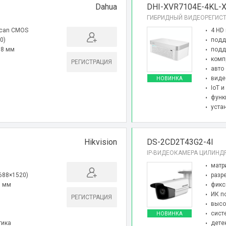
Dahua
DHI-XVR7104E-4KL-
ГИБРИДНЫЙ ВИДЕОРЕГИСТ
 Scan CMOS
4 HD 
0)
подд
.8 мм
подд
комп
РЕГИСТРАЦИЯ
авто
виде
НОВИНКА
IoT 
функ
уста
Hikvision
DS-2CD2T43G2-4I
IP-ВИДЕОКАМЕРА ЦИЛИНД
матр
2688×1520)
разр
6 мм
фикс
ИК п
РЕГИСТРАЦИЯ
высо
сист
НОВИНКА
тика
дете