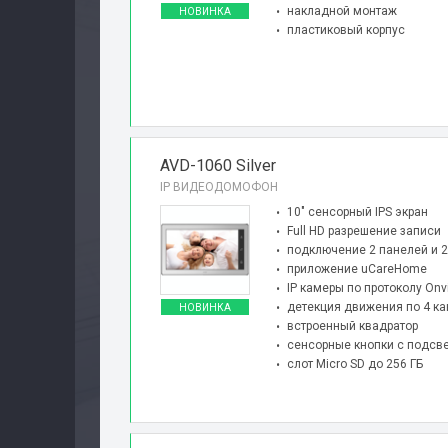
накладной монтаж
НОВИНКА
пластиковый корпус
Производители
Сервис
Доставка
AVD-1060 Silver
IP ВИДЕОДОМОФОН
Контакты
10″ сенсорный IPS экран
Full HD разрешение записи
подключение 2 панелей и 2
приложение uCareHome
IP камеры по протоколу Onv
детекция движения по 4 к
НОВИНКА
встроенный квадратор
сенсорные кнопки с подсв
слот Micro SD до 256 ГБ