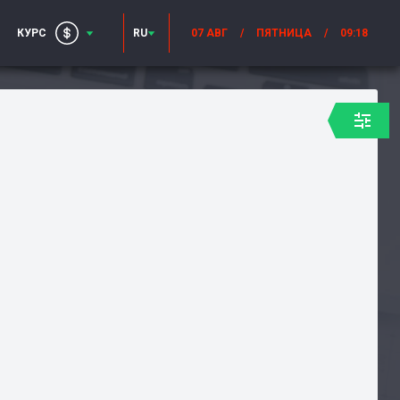
КУРС
RU
07 АВГ
/
ПЯТНИЦА
/
09:18