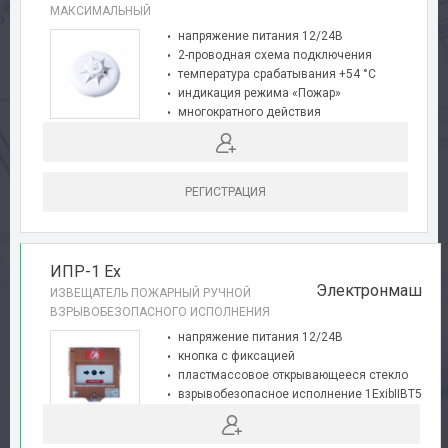
МАКСИМАЛЬНЫЙ
напряжение питания 12/24В
2-проводная схема подключения
температура срабатывания +54 °C
индикация режима «Пожар»
многократного действия
малогабаритный
соответствует требованиям EN-54
РЕГИСТРАЦИЯ
ИПР-1 Ex
Электронмаш
ИЗВЕЩАТЕЛЬ ПОЖАРНЫЙ РУЧНОЙ
ВЗРЫВОБЕЗОПАСНОГО ИСПОЛНЕНИЯ
напряжение питания 12/24В
кнопка с фиксацией
пластмассовое открывающееся стекло
взрывобезопасное исполнение 1ExіbІІВТ5
степень защиты оболочки IP-40
соотоветствует требованиям EN-54
НОВИНКА