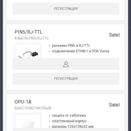
РЕГИСТРАЦИЯ
PIN5/RJ-TTL
Авторизация
Satel
КАБЕЛЬ PIN5/RJ-TTL
разъемы PIN5 и RJ-TTL
Каталог
подключение ETHM-1 к ППК Versa
Производители
Сервис
РЕГИСТРАЦИЯ
Доставка
OPU-1A
Satel
Контакты
БОКС ПЛАСТИКОВЫЙ
защита от саботажа
пластиковый корпус
размеры 126x158x32 мм