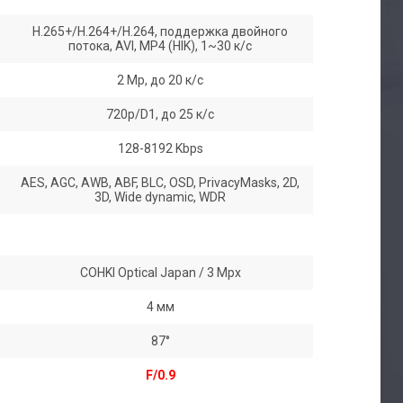
H.265+/H.264+/H.264, поддержка двойного
потока, AVI, MP4 (HIK), 1~30 к/с
2 Mp, до 20 к/с
720p/D1, до 25 к/с
128-8192 Kbps
AES, AGC, AWB, ABF, BLC, OSD, PrivacyMasks, 2D,
3D, Wide dynamic, WDR
COHKI Optical Japan / 3 Mpx
4 мм
87°
F/0.9