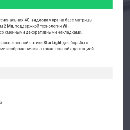
ссиональная
4G-видеокамера
на базе матрицы
ем
2 Мп
, поддержкой технологии
Wi-
со сменными декоративными накладками.
просветленной оптики
StarLight
для борьбы с
ми изображениями, а также полной адаптацией
OS