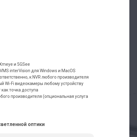
 Xmeye и 5GSee
 VMS interVision для Windows и MacOS
оответственно, к NVR любого производителя
ый Wi-Fi видеокамеры любому устройству
 как точка доступа
юбого производителя (опциональная услуга
светленной оптики