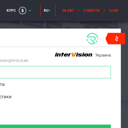
КУРС
RU
08 АВГ
/
СУББОТА
/
12:08
Украина
ЦИЛИНДРИЧЕСКАЯ
ти
стики