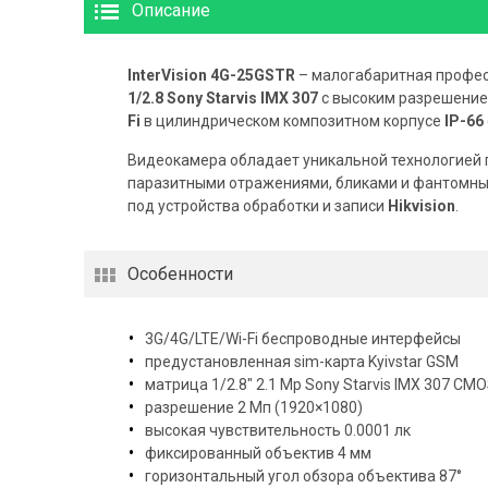
Описание
InterVision 4G-25GSTR
– малогабаритная профе
1/2.8 Sony Starvis IMX 307
с высоким разрешени
Fi
в цилиндрическом композитном корпусе
IP-66
Видеокамера обладает уникальной технологией 
паразитными отражениями, бликами и фантомны
под устройства обработки и записи
Hikvision
.
Особенности
3G/4G/LTE/Wi-Fi беспроводные интерфейсы
предустановленная sim-карта Kyivstar GSM
матрица 1/2.8″ 2.1 Mp Sony Starvis IMX 307 CM
разрешение 2 Мп (1920×1080)
высокая чувствительность 0.0001 лк
фиксированный объектив 4 мм
горизонтальный угол обзора объектива 87°