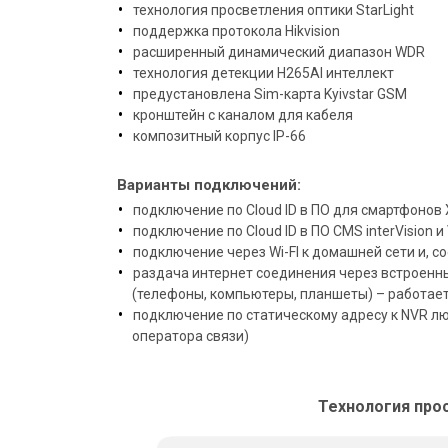
технология просветления оптики StarLight
поддержка протокола Hikvision
расширенный динамический диапазон WDR
технология детекции H265AI интеллект
предустановлена Sim-карта Kyivstar GSM
кронштейн с каналом для кабеля
композитный корпус IP-66
Варианты подключений:
подключение по Cloud ID в ПО для смартфонов
подключение по Cloud ID в ПО CMS interVision и
подключение через Wi-FI к домашней сети и, с
раздача интернет соединения через встроенн
(телефоны, компьютеры, планшеты) – работает
подключение по статическому адресу к NVR л
оператора связи)
Технология про