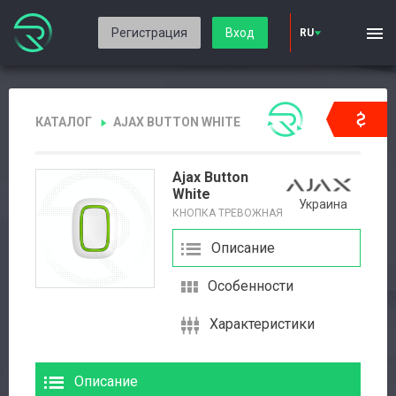
Регистрация
Вход
RU
КАТАЛОГ
AJAX BUTTON WHITE
Ajax Button
White
Украина
КНОПКА ТРЕВОЖНАЯ
Описание
Особенности
Характеристики
Описание