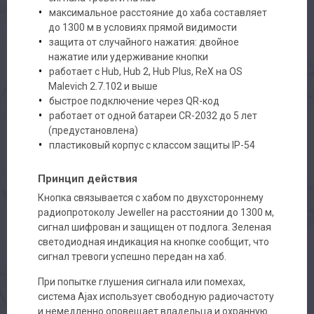
максимальное расстояние до хаба составляет
до 1300 м в условиях прямой видимости
Авторизация
защита от случайного нажатия: двойное
нажатие или удерживание кнопки
Каталог
работает с Hub, Hub 2, Hub Plus, ReX на OS
Malevich 2.7.102 и выше
быстрое подключение через QR-код
Производители
работает от одной батареи CR-2032 до 5 лет
(предустановлена)
Сервис
пластиковый корпус с классом защиты IP-54
Доставка
Принцип действия
Кнопка связывается с хабом по двухстороннему
Контакты
радиопротоколу Jeweller на расстоянии до 1300 м,
сигнал шифрован и защищен от подлога. Зеленая
светодиодная индикация на кнопке сообщит, что
сигнал тревоги успешно передан на хаб.
При попытке глушения сигнала или помехах,
система Ajax использует свободную радиочастоту
и немедленно оповещает владельца и охранную