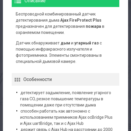
Описание
Беспроводной комбинированный датчик
детектирования дыма
Ajax FireProtect Plus
предназначен для детектирования
пожара
в
охраняемом помещении.
Датчик обнаруживает
дым
и
угарный газ
с
помощью инфракрасного излучателя и
фотоприемника. Элементы смонтированы в
специальной дымовой камере.
Особенности
детектирует задымление, появление угарного
газа CO, резкое повышение температуры в
помещении даже при отсутствии дыма
способен работать как автономно с
использованием приемников Ajax ocBridge Plus
и Ajax uartBridge, так и с Ajax Hub
держит связь с Ajax Hub на расстоянии до 2000