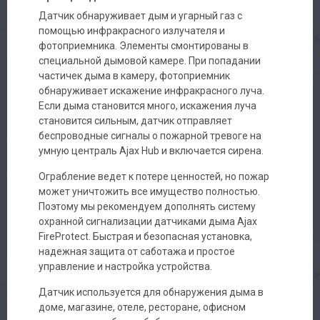
Датчик обнаруживает дым и угарный газ с
помощью инфракрасного излучателя и
Авторизация
фотоприемника. Элементы смонтированы в
специальной дымовой камере. При попадании
частичек дыма в камеру, фотоприемник
Каталог
обнаруживает искажение инфракрасного луча.
Если дыма становится много, искажения луча
Производители
становится сильным, датчик отправляет
беспроводные сигналы о пожарной тревоге на
умную централь Ajax Hub и включается сирена.
Сервис
Ограбление ведет к потере ценностей, но пожар
Доставка
может уничтожить все имущество полностью.
Поэтому мы рекомендуем дополнять систему
охранной сигнализации датчиками дыма Ajax
Контакты
FireProtect. Быстрая и безопасная установка,
надежная защита от саботажа и простое
управление и настройка устройства.
Датчик используется для обнаружения дыма в
доме, магазине, отеле, ресторане, офисном