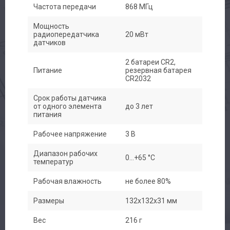
Частота передачи
868 МГц
Мощность
радиопередатчика
20 мВт
датчиков
2 батареи CR2,
Питание
резервная батарея
СR2032
Срок работы датчика
от одного элемента
до 3 лет
питания
Рабочее напряжение
3 В
Диапазон рабочих
0...+65 °С
температур
Рабочая влажность
не более 80%
Размеры
132х132x31 мм
Вес
216 г