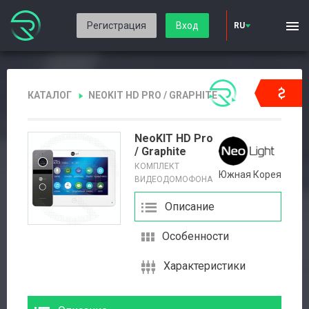
Регистрация
Вход
RU
КАТАЛОГ
NEOKIT HD PRO / GRAPHITE
NeoKIT HD Pro
/ Graphite
КОМПЛЕКТ
Южная Корея
ВИДЕОДОМОФОНА
Описание
Особенности
Характеристики