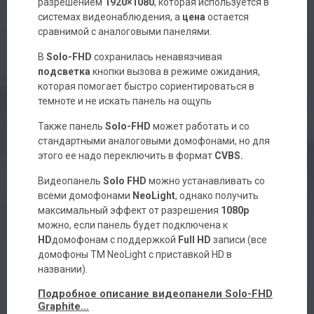
разрешением
1920×1080
, которая используется в
системах видеонаблюдения, а
цена
остается
сравнимой с аналоговыми панелями.
В
Solo-FHD
сохранилась ненавязчивая
подсветка
кнопки вызова в режиме ожидания,
которая помогает быстро сориентироваться в
темноте и не искать панель на ощупь
Также панель
Solo-FHD
может работать и со
стандартными аналоговыми домофонами, но для
этого ее надо переключить в формат
CVBS.
Видеопанель
Solo FHD
можно устанавливать со
всеми домофонами
NeoLight
, однако получить
максимальный эффект от разрешения
1080р
можно, если панель будет подключена к
HD
домофонам с поддержкой
Full HD
записи (все
домофоны ТМ NeoLight с приставкой HD в
названии).
Подробное описание видеопанели
Solo-FHD
Graphite
…