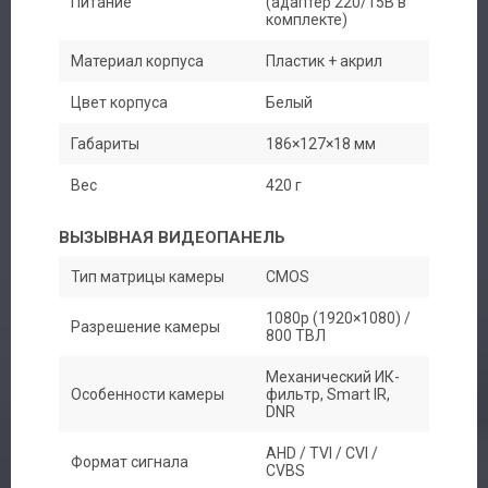
Питание
(адаптер 220/15В в
комплекте)
Материал корпуса
Пластик + акрил
Цвет корпуса
Белый
Габариты
186×127×18 мм
Вес
420 г
ВЫЗЫВНАЯ ВИДЕОПАНЕЛЬ
Тип матрицы камеры
CMOS
1080p (1920×1080) /
Разрешение камеры
800 ТВЛ
Механический ИК-
Особенности камеры
фильтр, Smart IR,
DNR
AHD / TVI / CVI /
Формат сигнала
CVBS