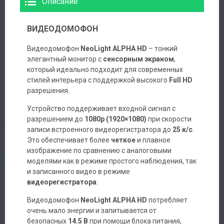
Описание
ВИДЕОДОМОФОН
Видеодомофон
NeoLight ALPHA HD
– тонкий
элегантный монитор с
сенсорным экраном
,
который идеально подходит для современных
стилей интерьера с поддержкой высокого
Full HD
разрешения.
Устройство поддерживает входной сигнал с
разрешением до
1080p (1920×1080)
при скорости
записи встроенного видеорегистратора до
25 к/с
.
Это обеспечивает более
четкое
и плавное
изображение по сравнению с аналоговыми
моделями как в режиме простого наблюдения, так
и записанного видео в режиме
видеорегистратора
.
Видеодомофон
NeoLight ALPHA HD
потребляет
очень мало энергии и запитывается от
безопасных
14.5 В
при помощи блока питания,