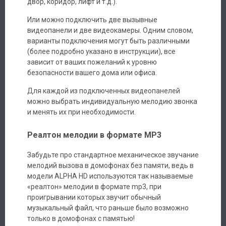
двор, коридор, лифт и т.д.).
Или можно подключить две вызывные
видеопанели и две видеокамеры. Одним словом,
варианты подключения могут быть различными
(более подробно указано в инструкции), все
зависит от ваших пожеланий к уровню
Авторизация
безопасности вашего дома или офиса.
Для каждой из подключенных видеопанелей
Каталог
можно выбрать индивидуальную мелодию звонка
и менять их при необходимости.
Производители
Реалтон мелодии в формате MP3
Сервис
Забудьте про стандартное механическое звучание
мелодий вызова в домофонах без памяти, ведь в
Доставка
модели ALPHA HD используются так называемые
«реалтон» мелодии в формате mp3, при
Контакты
проигрывании которых звучит обычный
музыкальный файл, что раньше было возможно
только в домофонах с памятью!