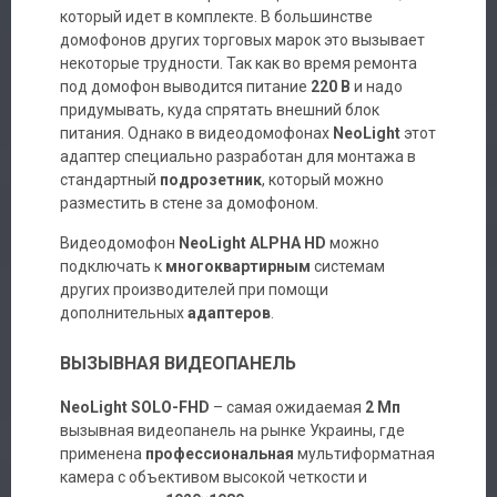
который идет в комплекте. В большинстве
домофонов других торговых марок это вызывает
некоторые трудности. Так как во время ремонта
под домофон выводится питание
220 В
и надо
придумывать, куда спрятать внешний блок
питания. Однако в видеодомофонах
NeoLight
этот
адаптер специально разработан для монтажа в
стандартный
подрозетник
, который можно
разместить в стене за домофоном.
Видеодомофон
NeoLight ALPHA HD
можно
подключать к
многоквартирным
системам
других производителей при помощи
дополнительных
адаптеров
.
ВЫЗЫВНАЯ ВИДЕОПАНЕЛЬ
NeoLight SOLO-FHD
– самая ожидаемая
2 Мп
вызывная видеопанель на рынке Украины, где
применена
профессиональная
мультиформатная
камера с объективом высокой четкости и