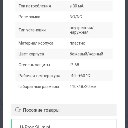
Доставка
Ток потребления
≤ 30 мА
Реле замка
NO/NC
Контакты
внутренняя/
Тип установки
наружная
Материал корпуса
пластик
Цвет корпуса
бежевый/черный
Степень защиты
IP-68
Рабочая температура
-40...+60 °C
Габаритные размеры
110×48×20 мм
Похожие товары:
U-Prox SL mini