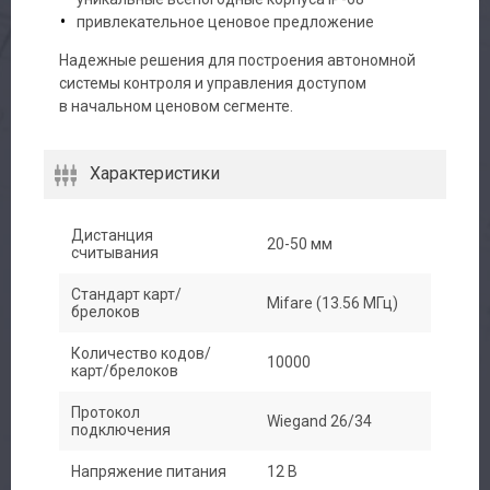
привлекательное ценовое предложение
Надежные решения для построения автономной
системы контроля и управления доступом
в начальном ценовом сегменте.
Характеристики
Дистанция
20-50 мм
считывания
Авторизация
Стандарт карт/
Mifare (13.56 МГц)
брелоков
Каталог
Количество кодов/
10000
карт/брелоков
Производители
Протокол
Wiegand 26/34
подключения
Сервис
Напряжение питания
12 В