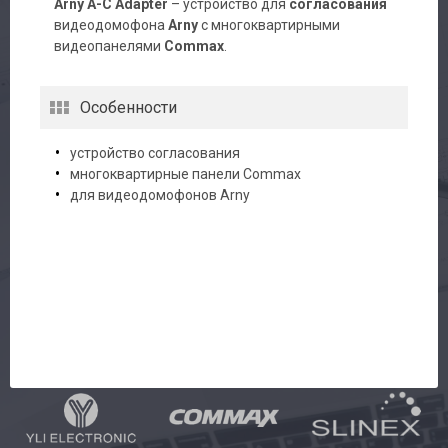
Arny A-C Adapter
– устройство для
согласования
видеодомофона
Arny
c многоквартирными
Доставка
видеопанелями
Commax
.
Контакты
Особенности
устройство согласования
многоквартирные панели Commax
для видеодомофонов Arny