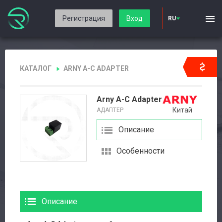
Регистрация
Вход
RU
КАТАЛОГ
ARNY A-C ADAPTER
Arny A-C Adapter
Китай
АДАПТЕР
Описание
Авторизация
Особенности
Каталог
Производители
Описание
Сервис