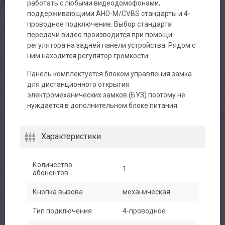
работать с любыми видеодомофонами,
поддерживающими AHD-M/CVBS стандарты и 4-
проводное подключение. Выбор стандарта
передачи видео производится при помощи
регулятора на задней панели устройства. Рядом с
ним находится регулятор громкости.
Панель комплектуется блоком управления замка
для дистанционного открытия
электромеханических замков (БУЗ) поэтому не
Авторизация
нуждается в дополнительном блоке питания.
Каталог
Характеристики
Производители
Количество
1
абонентов
Сервис
Кнопка вызова
механическая
Доставка
Тип подключения
4-проводное