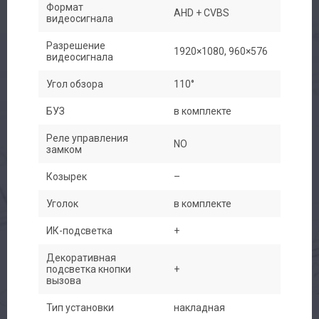
Контакты
Формат
AHD + CVBS
видеосигнала
Разрешение
1920×1080, 960×576
видеосигнала
Угол обзора
110°
БУЗ
в комплекте
Реле управления
NO
замком
Козырек
–
Уголок
в комплекте
ИК-подсветка
+
Декоративная
подсветка кнопки
+
вызова
Тип установки
накладная