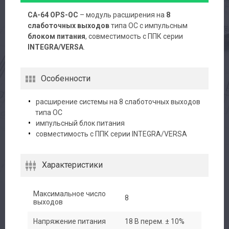
CA-64 OPS-OC
– модуль расширения на
8
слаботочных выходов
типа OC с импульсным
блоком питания
, совместимость с ППК серии
INTEGRA/VERSA
.
Особенности
расширение системы на 8 слаботочных выходов
типа OC
импульсный блок питания
Авторизация
совместимость с ППК серии INTEGRA/VERSA
Каталог
Характеристики
Производители
Максимальное число
8
Сервис
выходов
Напряжение питания
18 В перем. ± 10%
Доставка