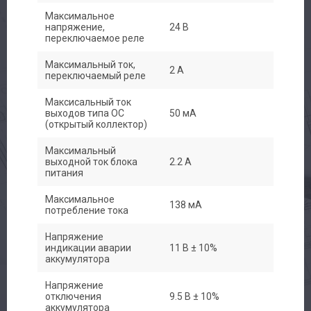
Максимальное
напряжение,
24 В
Контакты
переключаемое реле
Максимальный ток,
2 A
переключаемый реле
Максисальный ток
выходов типа OC
50 мА
(открытый коллектор)
Максимальный
выходной ток блока
2.2 A
питания
Максимальное
138 мА
потребление тока
Напряжение
индикации аварии
11 В ± 10%
аккумулятора
Напряжение
отключения
9.5 В ± 10%
аккумулятора