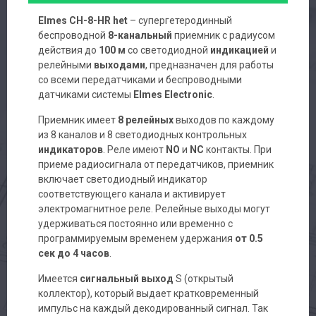
Elmes CH-8-HR het
– супергетеродинный
беспроводной
8-канальный
приемник с радиусом
действия до
100 м
со светодиодной
индикацией
и
релейными
выходами
, предназначен для работы
со всеми передатчиками и беспроводными
датчиками системы
Elmes Electronic
.
Приемник имеет
8 релейных
выходов по каждому
из 8 каналов и 8 светодиодных контрольных
индикаторов
. Реле имеют
NO
и
NC
контакты. При
приеме радиосигнала от передатчиков, приемник
включает светодиодный индикатор
соответствующего канала и активирует
электромагнитное реле. Релейные выходы могут
удерживаться постоянно или временно с
программируемым временем удержания
от 0.5
сек до 4 часов
.
Имеется
сигнальный выход
S (открытый
коллектор), который выдает кратковременный
импульс на каждый декодированный сигнал. Так