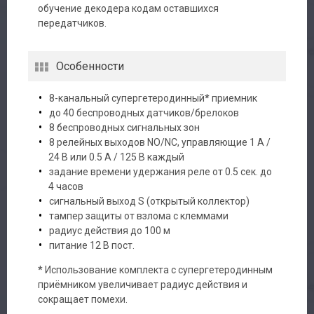
обучение декодера кодам оставшихся
передатчиков.
Авторизация
Особенности
Каталог
8-канальный супергетеродинный
*
приемник
до 40 беспроводных датчиков/брелоков
8 беспроводных сигнальных зон
Производители
8 релейных выходов NO/NC, управляющие 1 A /
24 В или 0.5 A / 125 В каждый
Сервис
задание времени удержания реле от 0.5 сек. до
4 часов
Доставка
сигнальный выход S (открытый коллектор)
тампер защиты от взлома с клеммами
радиус действия до 100 м
Контакты
питание 12 В пост.
*
Использование комплекта с супергетеродинным
приёмником увеличивает радиус действия и
сокращает помехи.