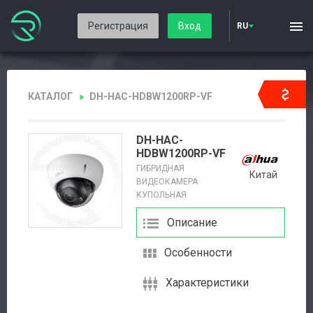
Регистрация
Вход
RU
КАТАЛОГ
DH-HAC-HDBW1200RP-VF
DH-HAC-
HDBW1200RP-VF
ГИБРИДНАЯ
Китай
ВИДЕОКАМЕРА
КУПОЛЬНАЯ
Описание
Особенности
Характеристики