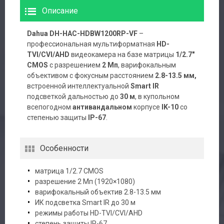
Описание
Dahua DH-HAC-HDBW1200RP-VF
–
профессиональная мультиформатная
HD-
TVI/CVI/AHD
видеокамера на базе матрицы
1/2.7″
CMOS
с разрешением
2 Мп
, варифокальным
объективом с фокусным расстоянием
2.8-13.5 мм,
встроенной интеллектуальной
Smart IR
подсветкой дальностью до
30 м
, в купольном
всепогодном
антивандальном
корпусе
IK-10
со
степенью защиты
IP-67
.
Особенности
матрица 1/2.7 CMOS
разрешение 2 Мп (1920×1080)
варифокальный объектив 2.8-13.5 мм
ИК подсветка Smart IR до 30 м
режимы работы HD-TVI/CVI/AHD
степень защиты IP-67