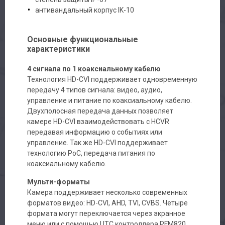
антивандальный корпус IK-10
Основные функциональные
характеристики
4 сигнала по 1 коаксиальному кабелю
Технология HD-CVI поддерживает одновременную
передачу 4 типов сигнала: видео, аудио,
управление и питание по коаксиальному кабелю.
Двухполосная передача данных позволяет
камере HD-CVI взаимодействовать с HCVR
передавая информацию о событиях или
управление. Так же HD-CVI поддерживает
технологию PoC, передача питания по
коаксиальному кабелю.
Мульти-форматы
Камера поддерживает несколько современных
форматов видео: HD-CVI, AHD, TVI, CVBS. Четыре
формата могут переключается через экранное
меню или с помощью UTC контроллера PFM820.