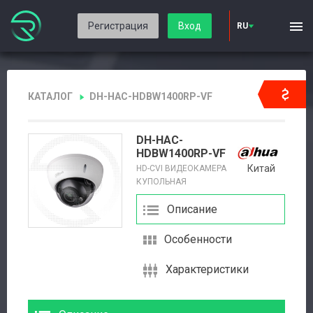
Регистрация
Вход
RU
КАТАЛОГ
DH-HAC-HDBW1400RP-VF
DH-HAC-
HDBW1400RP-VF
Китай
HD-CVI ВИДЕОКАМЕРА
КУПОЛЬНАЯ
Описание
Особенности
Характеристики