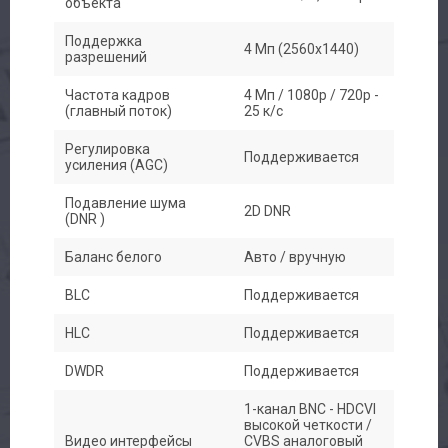
объекта
Поддержка
4 Mп (2560x1440)
разрешений
Частота кадров
4 Mп / 1080p / 720p -
(главный поток)
25 к/с
Регулировка
Поддерживается
усиления (AGC)
Подавление шума
2D DNR
(DNR )
Баланс белого
Авто / вручную
BLC
Поддерживается
HLC
Поддерживается
DWDR
Поддерживается
1-канал BNC - HDCVI
высокой четкости /
Видео интерфейсы
CVBS аналоговый