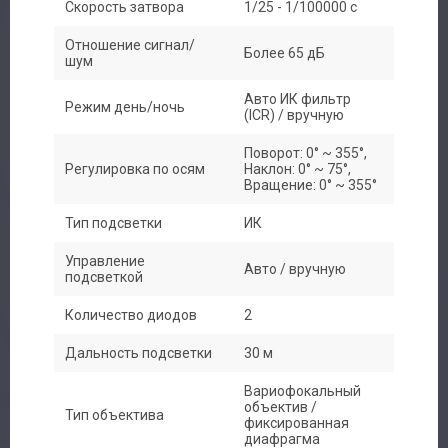
Скорость затвора
1/25 - 1/100000 с
Производители
Отношение сигнал/
Более 65 дБ
шум
Сервис
Авто ИК фильтр
Режим день/ночь
(ICR) / вручную
Доставка
Поворот: 0° ~ 355°,
Регулировка по осям
Наклон: 0° ~ 75°,
Вращение: 0° ~ 355°
Контакты
Тип подсветки
ИК
Управление
Авто / вручную
подсветкой
Количество диодов
2
Дальность подсветки
30 м
Вариофокальный
объектив /
Тип объектива
фиксированная
диафрагма