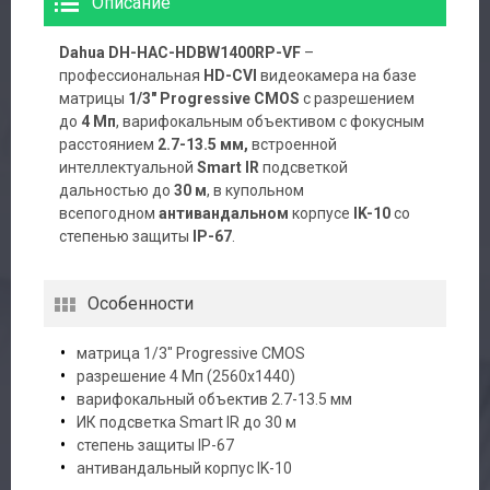
Описание
Dahua DH-HAC-HDBW1400RP-VF
–
профессиональная
HD-CVI
видеокамера на базе
матрицы
1/3″ Progressive CMOS
с разрешением
до
4 Мп
, варифокальным объективом с фокусным
расстоянием
2.7-13.5 мм,
встроенной
интеллектуальной
Smart IR
подсветкой
дальностью до
30 м
, в купольном
всепогодном
антивандальном
корпусе
IK-10
со
степенью защиты
IP-67
.
Особенности
матрица 1/3″ Progressive CMOS
разрешение 4 Мп (2560х1440)
варифокальный объектив 2.7-13.5 мм
ИК подсветка Smart IR до 30 м
степень защиты IP-67
антивандальный корпус IK-10