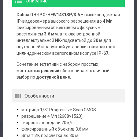
Описание
Dahua DH-IPC-HFW1431SP/3.6
– высоконадежная
IP
-видеокамера высокого разрешения до
4 Мп
,
фиксированным объективом с фокусным
расстоянием
3.6 мм
, а также встроенной
интеллектуальной
ИК
-подсветкой до
30 м
для
внутренней и наружной установки в компактном
цилиндрическом всепогодном корпусе
IP-67
.
Сочетание
эстетики
с набором простых
монтажных
решений
обеспечивает отличный
выбор по
доступной цене
.
Особенности
матрица 1/3″ Progressive Scan CMOS
разрешение 4 Мп (2688×1520)
скорость передачи 20 к/с
фиксированный объектив 3.6 мм
Smart ИК подсветка до 30 м