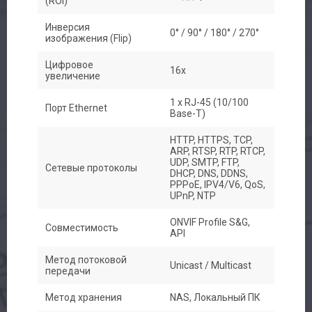
(ROI)
Инверсия
0° / 90° / 180° / 270°
изображения (Flip)
Цифровое
16x
увеличение
1 х RJ-45 (10/100
Порт Ethernet
Base-T)
HTTP, HTTPS, TCP,
ARP, RTSP, RTP, RTCP,
UDP, SMTP, FTP,
Сетевые протоколы
DHCP, DNS, DDNS,
PPPoE, IPV4/V6, QoS,
UPnP, NTP
ONVIF Profile S&G,
Совместимость
API
Метод потоковой
Unicast / Multicast
передачи
Метод хранения
NAS, Локальный ПК