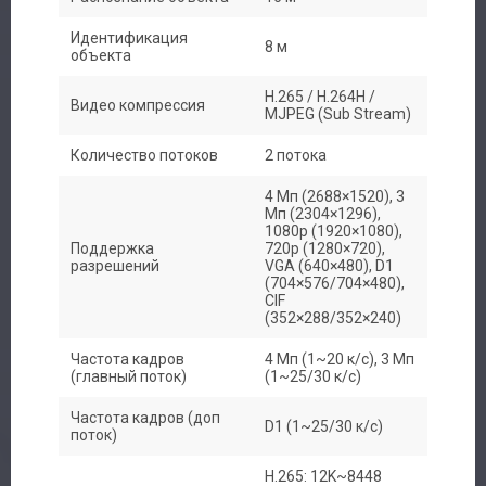
Идентификация
Авторизация
8 м
объекта
Каталог
H.265 / H.264H /
Видео компрессия
MJPEG (Sub Stream)
Производители
Количество потоков
2 потока
4 Мп (2688×1520), 3
Сервис
Мп (2304×1296),
1080p (1920×1080),
Поддержка
720p (1280×720),
Доставка
разрешений
VGA (640×480), D1
(704×576/704×480),
CIF
Контакты
(352×288/352×240)
Частота кадров
4 Мп (1~20 к/с), 3 Мп
(главный поток)
(1~25/30 к/с)
Частота кадров (доп
D1 (1~25/30 к/с)
поток)
H.265: 12K~8448