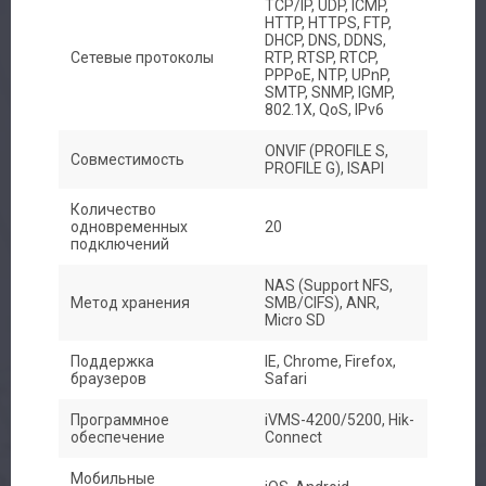
TCP/IP, UDP, ICMP,
HTTP, HTTPS, FTP,
DHCP, DNS, DDNS,
Доставка
Сетевые протоколы
RTP, RTSP, RTCP,
PPPoE, NTP, UPnP,
SMTP, SNMP, IGMP,
Контакты
802.1X, QoS, IPv6
ONVIF (PROFILE S,
Совместимость
PROFILE G), ISAPI
Количество
одновременных
20
подключений
NAS (Support NFS,
Метод хранения
SMB/CIFS), ANR,
Micro SD
Поддержка
IE, Chrome, Firefox,
браузеров
Safari
Программное
iVMS-4200/5200, Hik-
обеспечение
Connect
Мобильные