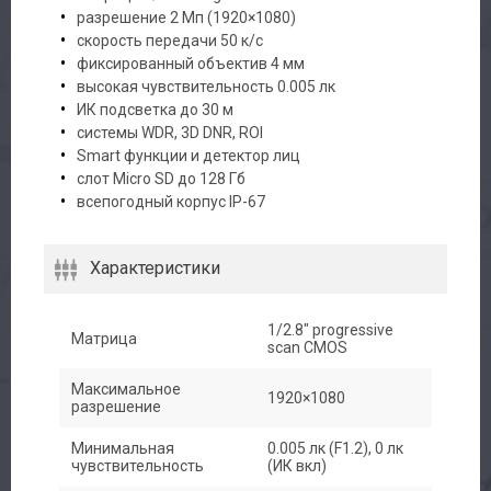
разрешение 2 Мп (1920×1080)
скорость передачи 50 к/с
фиксированный объектив 4 мм
высокая чувствительность 0.005 лк
ИК подсветка до 30 м
системы WDR, 3D DNR, ROI
Smart функции и детектор лиц
слот Micro SD до 128 Гб
всепогодный корпус IP-67
Характеристики
1/2.8" progressive
Матрица
scan CMOS
Максимальное
1920×1080
разрешение
Минимальная
0.005 лк (F1.2), 0 лк
чувствительность
(ИК вкл)