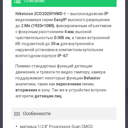
Описание
Hikvision 2CD2025FHWD-I
— высоконадежная
IP
-
видеокамера серии
EasyIP
высокого разрешения
до
2 Мп (1920×1080)
, фиксированным объективом
с фокусным расстоянием
4 мм
, высокой
чувствительностью
0.005 лк
, а также встроенной
ИК-подсветкой до
30 м
для внутренней и
наружной установки в компактном купольном
всепогодном корпусе
IP-67
.
Помимо стандартных функций детекции
движения, и тревоги по видео тамперу, камера
поддерживает некоторые функции
Behavior
аналитики, такие как
пересечение
линии,
вторжение
в зону. Так же в устройство встроен
алгоритм
детекции лиц
.
Особенности
матрица 1/2.8″ Progressive Scan CMOS