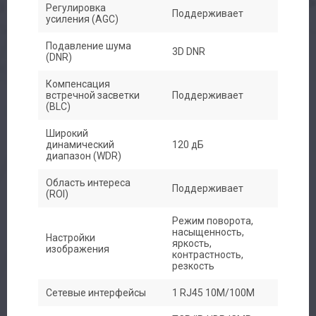
Регулировка
Поддерживает
усиления (AGC)
Подавление шума
3D DNR
(DNR)
Компенсация
встречной засветки
Поддерживает
(BLC)
Широкий
динамический
120 дБ
диапазон (WDR)
Область интереса
Поддерживает
(ROI)
Авторизация
Режим поворота,
насыщенность,
Настройки
Каталог
яркость,
изображения
контрастность,
резкость
Производители
Сетевые интерфейсы
1 RJ45 10M/100M
Сервис