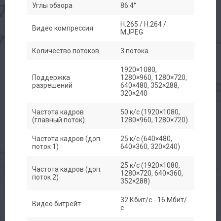
Углы обзора
86.4°
H.265 / H.264 /
Видео компрессия
MJPEG
Количество потоков
3 потока
1920×1080,
Поддержка
1280×960, 1280×720,
разрешений
640×480, 352×288,
320×240
Частота кадров
50 к/с (1920×1080,
(главный поток)
1280×960, 1280×720)
Частота кадров (доп.
25 к/с (640×480,
поток 1)
640×360, 320×240)
25 к/с (1920×1080,
Частота кадров (доп.
1280×720, 640×360,
поток 2)
352×288)
32 Кбит/с - 16 Мбит/
Видео битрейт
с