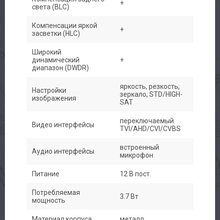
+
света (BLC)
Компенсации яркой
+
засветки (HLC)
Широкий
динамический
+
диапазон (DWDR)
яркость, резкость,
Настройки
зеркало, STD/HIGH-
изображения
SAT
переключаемый
Видео интерфейсы
TVI/AHD/CVI/CVBS
встроенный
Аудио интерфейсы
микрофон
Питание
12 В пост.
Потребляемая
3.7 Вт
мощность
Материал корпуса
металл