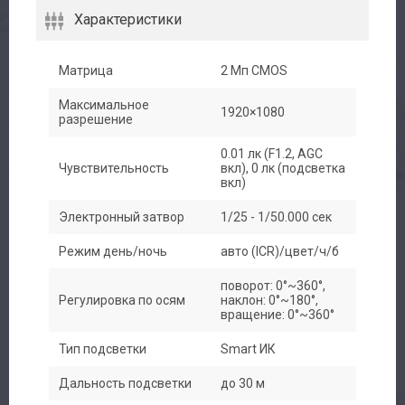
Характеристики
Матрица
2 Мп CMOS
Максимальное
1920×1080
разрешение
Авторизация
0.01 лк (F1.2, AGC
Чувствительность
вкл), 0 лк (подсветка
вкл)
Каталог
Электронный затвор
1/25 - 1/50.000 сек
Производители
Режим день/ночь
авто (ICR)/цвет/ч/б
Сервис
поворот: 0°~360°,
Регулировка по осям
наклон: 0°~180°,
вращение: 0°~360°
Доставка
Тип подсветки
Smart ИК
Контакты
Дальность подсветки
до 30 м