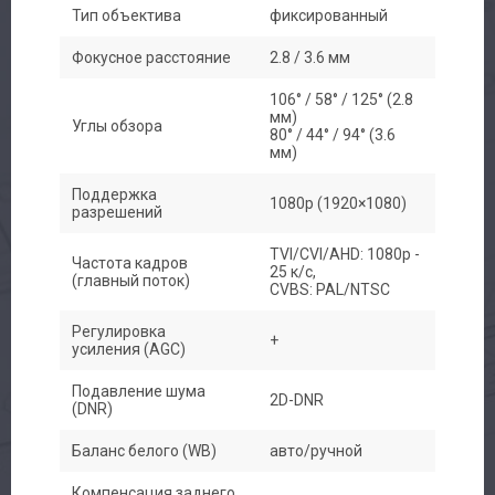
Тип объектива
фиксированный
Фокусное расстояние
2.8 / 3.6 мм
106° / 58° / 125° (2.8
мм)
Углы обзора
80° / 44° / 94° (3.6
мм)
Поддержка
1080p (1920×1080)
разрешений
TVI/CVI/AHD: 1080p -
Частота кадров
25 к/с,
(главный поток)
CVBS: PAL/NTSC
Регулировка
+
усиления (AGC)
Подавление шума
2D-DNR
(DNR)
Баланс белого (WB)
авто/ручной
Компенсация заднего