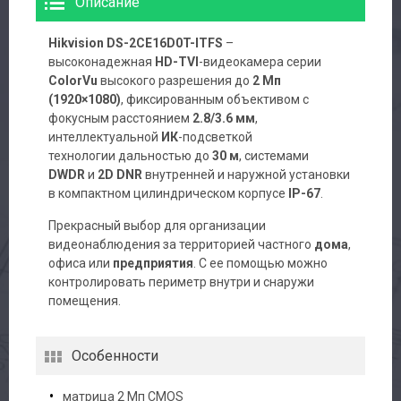
Описание
Hikvision DS-2CE16D0T-ITFS
–
высоконадежная
HD-TVI
-видеокамера серии
ColorVu
высокого разрешения до
2 Мп
(1920×1080)
, фиксированным объективом с
фокусным расстоянием
2.8/3.6
мм
,
интеллектуальной
ИК
-подсветкой
технологии дальностью до
30 м
, системами
DWDR
и
2D DNR
внутренней и наружной установки
в компактном цилиндрическом корпусе
IP-67
.
Прекрасный выбор для организации
видеонаблюдения за территорией частного
дома
,
офиса или
предприятия
. С ее помощью можно
контролировать периметр внутри и снаружи
помещения.
Особенности
матрица 2 Мп CMOS