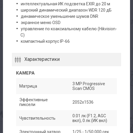
интеллектуальная ИК подсветка EXIR до 20 м
широкий динамический диапазон WDR 120 дБ
динамическое уменьшение шумов DNR
экранное меню OSD
управление по коаксиальному кабелю (Hikvision-
C)
компактный корпус IP-66
Характеристики
КАМЕРА
3 MP Progressive
Матрица
Scan CMOS
Эффективные
2052х1536
пиксели
0.01 лк (F1.2, AGC
Чувствительность
вкл), 0 лк (ИК вкл)
Электронный затвор
1/25 - 1/50.000 сек