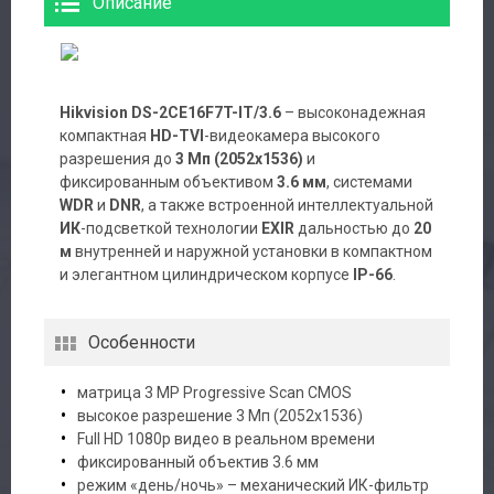
Описание
Hikvision DS-2CE16F7T-IT/3.6
– высоконадежная
компактная
HD-TVI
-видеокамера высокого
разрешения до
3 Мп (2052х1536)
и
фиксированным объективом
3.6 мм
, системами
WDR
и
DNR
, а также встроенной интеллектуальной
ИК
-подсветкой технологии
EXIR
дальностью до
20
м
внутренней и наружной установки в компактном
и элегантном цилиндрическом корпусе
IP-66
.
Особенности
матрица 3 MP Progressive Scan CMOS
высокое разрешение 3 Мп (2052х1536)
Full HD 1080p видео в реальном времени
фиксированный объектив 3.6 мм
режим «день/ночь» – механический ИК-фильтр