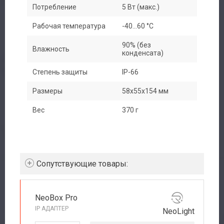
Потребление
5 Вт (макс.)
Каталог
Рабочая температура
-40...60 °C
Производители
90% (без
Влажность
конденсата)
Сервис
Степень защиты
IP-66
Доставка
Размеры
58х55x154 мм
Вес
370 г
Контакты
Cопутствующие товары:
NeoBox Pro
IP АДАПТЕР
NeoLight