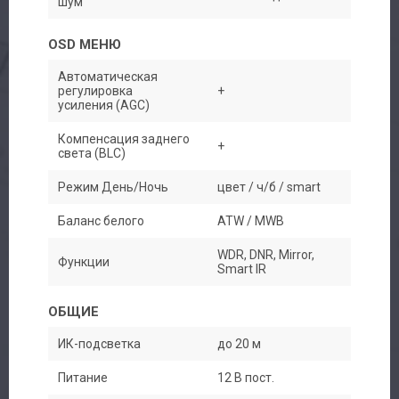
шум
OSD МЕНЮ
Автоматическая
регулировка
+
усиления (AGC)
Компенсация заднего
+
света (BLC)
Режим День/Ночь
цвет / ч/б / smart
Баланс белого
ATW / MWB
WDR, DNR, Mirror,
Функции
Smart IR
ОБЩИЕ
ИК-подсветка
до 20 м
Авторизация
Питание
12 В пост.