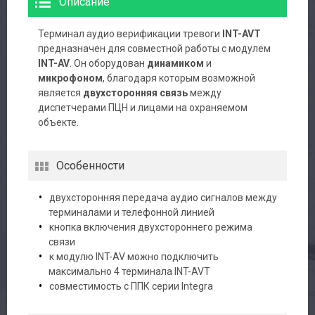
Описание
Каталог
Терминал аудио верификации тревоги
INT-AVT
предназначен для совместной работы с модулем
Производители
INT-AV
. Он оборудован
динамиком
и
микрофоном
, благодаря которым возможной
Сервис
является
двухсторонняя связь
между
диспетчерами ПЦН и лицами на охраняемом
Доставка
объекте.
Контакты
Особенности
двухсторонняя передача аудио сигналов между
терминалами и телефонной линией
кнопка включения двухстороннего режима
связи
к модулю INT-AV можно подключить
максимально 4 терминала INT-AVT
совместимость с ППК серии Integra