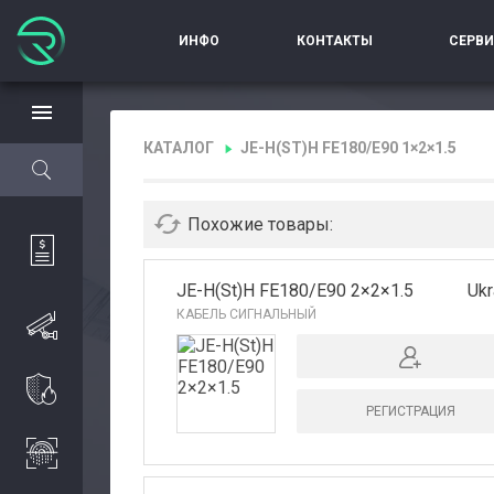
ИНФО
КОНТАКТЫ
СЕРВ
КАТАЛОГ
JE-H(ST)H FE180/E90 1×2×1.5
Похожие товары:
JE-H(St)H FE180/E90 2×2×1.5
Ukr
КАБЕЛЬ СИГНАЛЬНЫЙ
Авторизация
Каталог
РЕГИСТРАЦИЯ
Производители