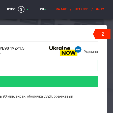
КУРС
RU
06 АВГ
/
ЧЕТВЕРГ
/
04:12
/E90 1×2×1.5
Украина
Й
ть 90 мин, экран, оболочка LSZH, оранжевый