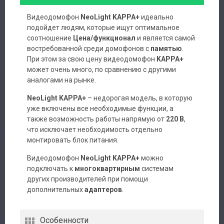
Видеодомофон
NeoLight KAPPA+
идеально
подойдет людям, которые ищут оптимальное
соотношение
Цена/функционал
и является самой
востребованной среди домофонов с
памятью
.
При этом за свою цену видеодомофон
KAPPA+
может очень много, по сравнению с другими
аналогами на рынке.
NeoLight KAPPA+
– недорогая модель, в которую
уже включены все необходимые функции, а
также возможность работы напрямую от
220 В
,
что исключает необходимость отдельно
монтировать блок питания.
Видеодомофон
NeoLight KAPPA+
можно
подключать к
многоквартирным
системам
других производителей при помощи
дополнительных
адаптеров
.
Особенности