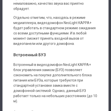
немаловажно, качество звука вас приятно
обрадует.
Авторизация
Отдельно отметим, что, находясь в режиме
Каталог
медиаплеера, видеодомофон NeoLight KAPPA+
будет работать в стандартном режиме ожидания
со всеми доступными функциями. И в любой
Производители
момент сможет принять входной вызов от
видеопанели или другого домофона.
Сервис
Встроенный БУЗ
Доставка
Встроенный в видеодомофон NeoLight KAPPA+
блок управления замком (БУЗ) позволяет
Контакты
сэкономить на покупке дополнительного блока
питания или БУЗа, которые требуются при
стандартной установке замка вместе с
домофонной системой. Однако, данный БУЗ
работает только на небольших расстояниях (до 10
м).