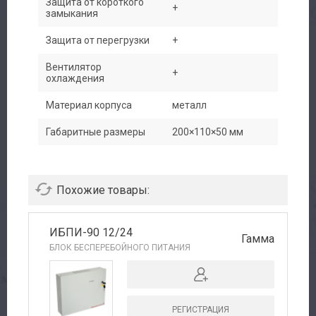
Защита от короткого
+
замыкания
Каталог
Защита от перегрузки
+
Производители
Вентилятор
+
охлаждения
Сервис
Материал корпуса
металл
Доставка
Габаритные размеры
200×110×50 мм
Контакты
Похожие товары:
ИБПИ-90 12/24
Гамма
БЛОК БЕСПЕРЕБОЙНОГО ПИТАНИЯ
РЕГИСТРАЦИЯ