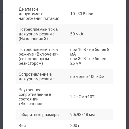
Диапазон
допустимого
10...30 В пост.
напряжения питания
Потребляемый ток в
дежурном режиме
50 мкА
(Исполнение 3)
Потребляемый ток в
при 10 В - не более 8
режиме «Включено»
мА
(со встроенным
при 30 В - не более
резистором)
25 мА
Сопротивление в
не менее 100 кОм
дежурном режиме
Внутреннее
сопротивление в
Авторизация
2.4 кОм ±10%
состоянии
«Включено»
Каталог
Габаритные размеры
90х93х48 мм
Производители
Вес
200 г