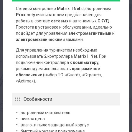
Сетевой контроллер
Matrix II Net
со встроенным
Proximity
считывателем предназначен для
работы в составе
сетевых
и автономных
СКУД
.
Простота в установке и обслуживании, идеально
подойдет для управления
электромагнитными
и
электромеханическими
замками.
Для управления турникетом необходимо
использовать
2
контроллера
Matrix II Net
. При
подключении контроллера к
компьютеру
,
рекомендуем использовать
программное
обеспечение
(выбор ПО: «Guard», «Страж+»,
«Actima»).
Особенности
встроенный считыватель
низкая цена
влаго- и пыле защищенный корпус
быстрый монтаж и подключение