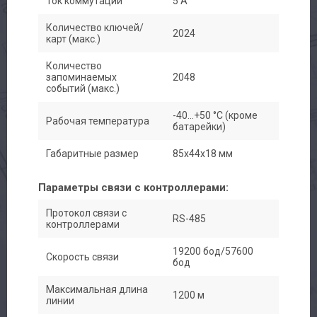
Ток коммутации
5 А
Количество ключей/
2024
карт (макс.)
Количество
запоминаемых
2048
событий (макс.)
-40...+50 °С (кроме
Рабочая температура
батарейки)
Габаритные размер
85х44х18 мм
Параметры связи с контроллерами:
Протокол связи с
RS-485
контроллерами
19200 бод/57600
Скорость связи
бод
Максимальная длина
1200 м
линии