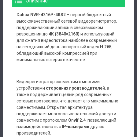
Описание
Dahua NVR-4216P-4KS2
– первый бюджетный
высококачественный сетевой видеорегистратор,
поддерживающий запись в сверхвысоком
разрешении до
4K (3840×2160)
и использующий
для сжатия видеопотока наиболее современный
на сегодняшний день аппаратный кодек
H.265
,
обладающий высокой компрессией при
минимальных потерях в качестве.
Видеорегистратор совместим с многими
устройствами
сторонних производителей
, а
также поддерживает целый ряд современных
сетевых протоколов, что делает его максимально
совместимым. Открытая архитектура
поддерживает многопользовательский доступ и
совместим с протоколом
Onvif 2.4
, позволяющий
взаимодействовать с
IP-камерами
других
производителей.