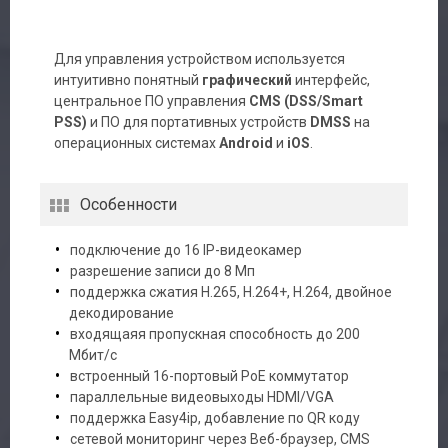
Для управления устройством используется
интуитивно понятный
графический
интерфейс,
центральное ПО управления
CMS (DSS/Smart
PSS)
и ПО для портативных устройств
DMSS
на
операционных системах
Android
и
iOS
.
Особенности
подключение до 16 IP-видеокамер
разрешение записи до 8 Мп
поддержка сжатия H.265, H.264+, H.264, двойное
декодирование
входящаяя пропускная способность до 200
Мбит/с
встроенный 16-портовый PoE коммутатор
параллельные видеовыходы HDMI/VGA
поддержка Easy4ip, добавление по QR коду
сетевой мониторинг через Веб-браузер, CMS