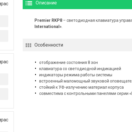
Описание
ирас
Premier RKP8
– светодиодная клавиатура управ
International»
.
Особенности
ирас
отображение состояния 8 зон
клавиатура со светодиодной индикацией
индикаторы режима работы системы
встроенный маломощный звуковой оповещател
стойкий к УФ-излучению материал корпуса
совместима с контрольными панелями серии «Pr
ирас