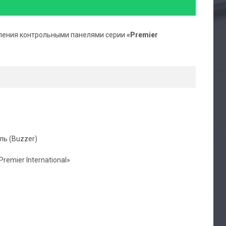
ления контрольными панелями серии
«Premier
ь (Buzzer)
emier International»