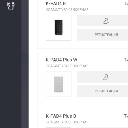
Авторизация
K-PAD4 B
Т
КЛАВИАТУРА СЕНСОРНАЯ
Каталог
Производители
РЕГИСТРАЦИЯ
Сервис
K-PAD4 Plus W
Т
КЛАВИАТУРА СЕНСОРНАЯ
Доставка
Контакты
РЕГИСТРАЦИЯ
K-PAD4 Plus B
Т
КЛАВИАТУРА СЕНСОРНАЯ