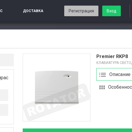
Регистрация
Вход
ИС
ДОСТАВКА
Premier RKP8
КЛАВИАТУРА СВЕТ
Описание
ирас
Особеннос