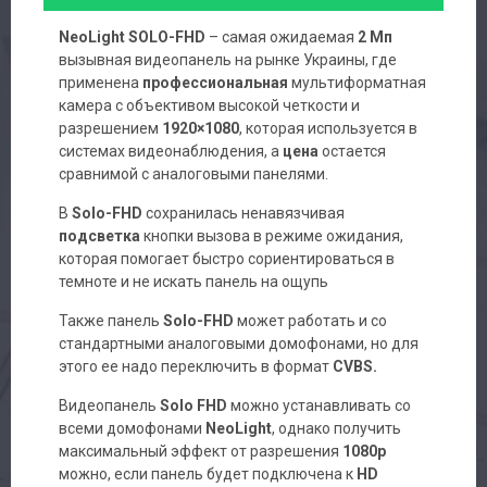
NeoLight SOLO-FHD
– самая ожидаемая
2 Мп
вызывная видеопанель на рынке Украины, где
применена
профессиональная
мультиформатная
камера с объективом высокой четкости и
разрешением
1920×1080
, которая используется в
системах видеонаблюдения, а
цена
остается
сравнимой с аналоговыми панелями.
В
Solo-FHD
сохранилась ненавязчивая
подсветка
кнопки вызова в режиме ожидания,
которая помогает быстро сориентироваться в
темноте и не искать панель на ощупь
Также панель
Solo-FHD
может работать и со
стандартными аналоговыми домофонами, но для
этого ее надо переключить в формат
CVBS.
Видеопанель
Solo FHD
можно устанавливать со
всеми домофонами
NeoLight
, однако получить
максимальный эффект от разрешения
1080р
можно, если панель будет подключена к
HD