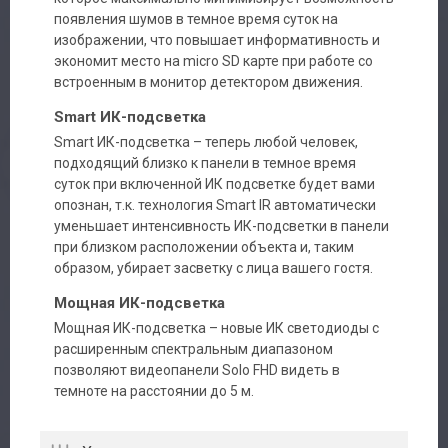
Авторизация
появления шумов в темное время суток на
изображении, что повышает информативность и
Каталог
экономит место на micro SD карте при работе со
встроенным в монитор детектором движения.
Производители
Smart ИК-подсветка
Smart ИК-подсветка – теперь любой человек,
Сервис
подходящий близко к панели в темное время
суток при включенной ИК подсветке будет вами
Доставка
опознан, т.к. технология Smart IR автоматически
уменьшает интенсивность ИК-подсветки в панели
при близком расположении объекта и, таким
Контакты
образом, убирает засветку с лица вашего гостя.
Мощная ИК-подсветка
Мощная ИК-подсветка – новые ИК светодиоды с
расширенным спектральным диапазоном
позволяют видеопанели Solo FHD видеть в
темноте на расстоянии до 5 м.