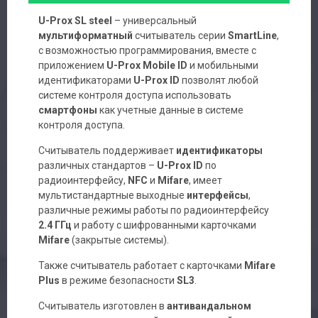
U-Prox SL steel
– универсальный
мультиформатный
считыватель серии
SmartLine
,
с возможностью программирования, вместе с
приложением
U-Prox Mobile ID
и мобильными
идентификаторами
U-Prox ID
позволят любой
системе контроля доступа использовать
смартфоны
как учетные данные в системе
контроля доступа.
Считыватель поддерживает
идентификаторы
различных стандартов –
U-Prox ID
по
радиоинтерфейсу,
NFC
и
Mifare
, имеет
мультистандартные выходные
интерфейсы
,
различные режимы работы по радиоинтерфейсу
2.4 ГГц
и работу с шифрованными карточками
Mifare
(закрытые системы).
Также считыватель работает с карточками
Mifare
Plus
в режиме безопасности
SL3
.
Считыватель изготовлен в
антивандальном