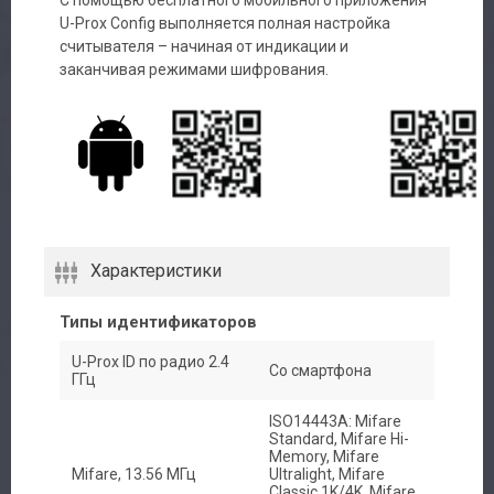
U-Prox Config выполняется полная настройка
считывателя – начиная от индикации и
заканчивая режимами шифрования.
Характеристики
Типы идентификаторов
U-Prox ID по радио 2.4
Со смартфона
Авторизация
ГГц
ISO14443A: Mifare
Каталог
Standard, Mifare Hi-
Memory, Mifare
Mifare, 13.56 МГц
Ultralight, Mifare
Производители
Classic 1K/4K, Mifare