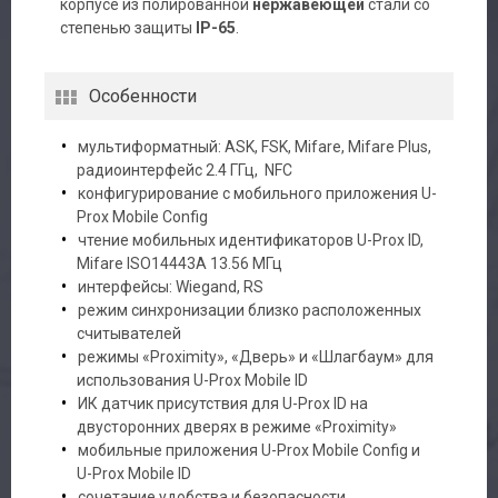
корпусе из полированной
нержавеющей
стали со
степенью защиты
IP-65
.
Особенности
мультиформатный: ASK, FSK, Mifare, Mifare Plus,
радиоинтерфейс 2.4 ГГц, NFC
конфигурирование с мобильного приложения U-
Prox Mobile Config
чтение мобильных идентификаторов U-Prox ID,
Mifare ISO14443A 13.56 МГц
интерфейсы: Wiegand, RS
режим синхронизации близко расположенных
считывателей
режимы «Proximity», «Дверь» и «Шлагбаум» для
использования U-Prox Mobile ID
ИК датчик присутствия для U-Prox ID на
двусторонних дверях в режиме «Proximity»
мобильные приложения U-Prox Mobile Config и
U-Prox Mobile ID
сочетание удобства и безопасности