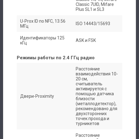
Classic 7UID, Mifare
Plus SL1 и SL3
Сервис
U-Prox ID по NFC, 13.56
ISO 14443/15693
МГц
Доставка
Идентификаторы 125
ASK и FSK
кГц
Контакты
Режимы работы по 2.4 ГГц радио
Расстояние
взаимодействия 10-
20 см,
считыватель
активируется с
помощью датчика
Двери-Proximity
близости
(металлодетектор),
рекомендовано для
двухсторонних
точек прохода и
турникетов
Расстояние