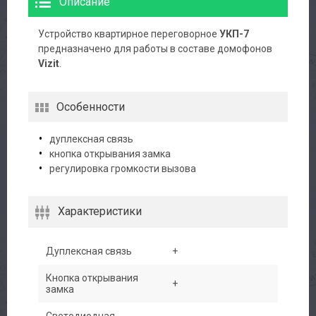
Описание
Устройство квартирное переговорное
УКП-7
предназначено для работы в составе домофонов
Авторизация
Vizit
.
Каталог
Особенности
Производители
дуплексная связь
кнопка открывания замка
Сервис
регулировка громкости вызова
Доставка
Характеристики
Контакты
Дуплексная связь
+
Кнопка открывания
+
замка
Светодиодная