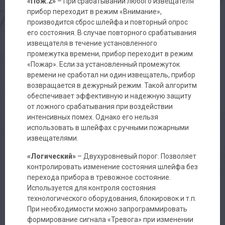
«Пож.2»
– При срабатывании любого извещателя
прибор переходит в режим «Внимание»,
производится сброс шлейфа и повторный опрос
его состояния. В случае повторного срабатывания
извещателя в течение установленного
промежутка времени, прибор переходит в режим
«Пожар». Если за установленный промежуток
времени не сработал ни один извещатель, прибор
возвращается в дежурный режим. Такой алгоритм
обеспечивает эффективную и надежную защиту
от ложного срабатывания при воздействии
интенсивных помех. Однако его нельзя
использовать в шлейфах с ручными пожарными
Авторизация
извещателями.
«Логический»
– Двухуровневый порог. Позволяет
Каталог
контролировать изменение состояния шлейфа без
перехода прибора в тревожное состояние.
Используется для контроля состояния
Производители
технологического оборудования, блокировок и т.п.
При необходимости можно запрограммировать
Сервис
формирование сигнала «Тревога» при изменении