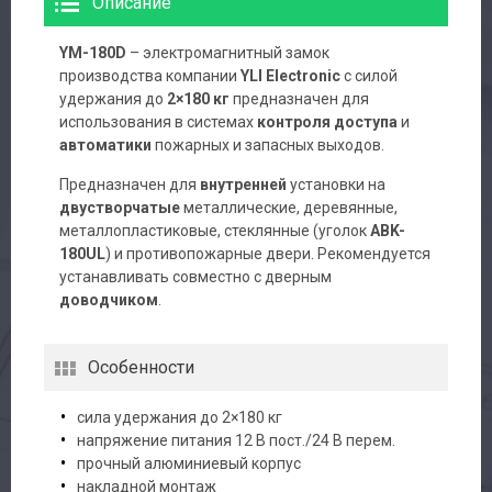
Описание
YM-180D
– электромагнитный замок
производства компании
YLI Electronic
с силой
удержания до
2×180 кг
предназначен для
использования в системах
контроля доступа
и
автоматики
пожарных и запасных выходов.
Предназначен для
внутренней
установки на
двустворчатые
металлические, деревянные,
металлопластиковые, стеклянные (уголок
ABK-
180UL
) и противопожарные двери. Рекомендуется
устанавливать совместно с дверным
доводчиком
.
Особенности
сила удержания до 2×180 кг
напряжение питания 12 В пост./24 В перем.
прочный алюминиевый корпус
накладной монтаж