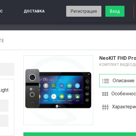
Регистрация
Вход
ИС
ДОСТАВКА
TE
NeoKIT FHD Pro 
КОМПЛЕКТ ВИДЕО
Описание
ight
Особеннос
Характери