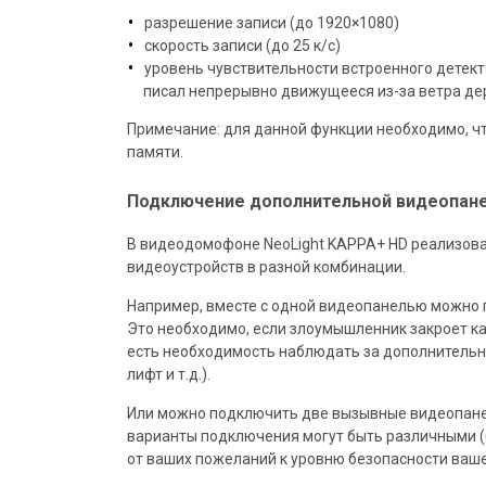
разрешение записи (до 1920×1080)
скорость записи (до 25 к/с)
уровень чувствительности встроенного детек
писал непрерывно движущееся из-за ветра де
Примечание: для данной функции необходимо, чт
памяти.
Подключение дополнительной видеопан
В видеодомофоне NeoLight KAPPA+ HD реализов
видеоустройств в разной комбинации.
Например, вместе с одной видеопанелью можно 
Это необходимо, если злоумышленник закроет ка
есть необходимость наблюдать за дополнительно
лифт и т.д.).
Или можно подключить две вызывные видеопане
варианты подключения могут быть различными (б
от ваших пожеланий к уровню безопасности ваше