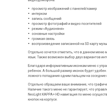
видеодомофона:
просмотр изображений с панелей/камер
интерком
запись сообщений
просмотр фотографий и видео посетителей
режим «Аудионяня»
основные настройки
громкая связь
воспроизведение записанной на SD карту муз
Отдельно хочется отметить, что в данном меню 
язык. Также возможен выбор двух вариантов ин
Благодаря информативным иконкам меню с упр
ребенок. А большой размер иконок будет удобен 
ложного попадания одним пальцем на соседние к
Отдельно обращаем ваше внимание, что графиче
Наличие такого меню не гарантирует, что управ
NeoLight KAPPA+ HD навигация по меню осущест
кнопок на корпусе.