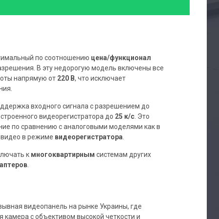
тимальный по соотношению
цена/функционал
азрешения. В эту недорогую модель включены все
боты напрямую от
220 В
, что исключает
ния.
поддержка входного сигнала с разрешением до
встроенного видеорегистратора до
25 к/с
. Это
ие по сравнению с аналоговыми моделями как в
о видео в режиме
видеорегистратора
.
лючать к
многоквартирным
системам других
аптеров
.
ывная видеопанель на рынке Украины, где
 камера с объективом высокой четкости и