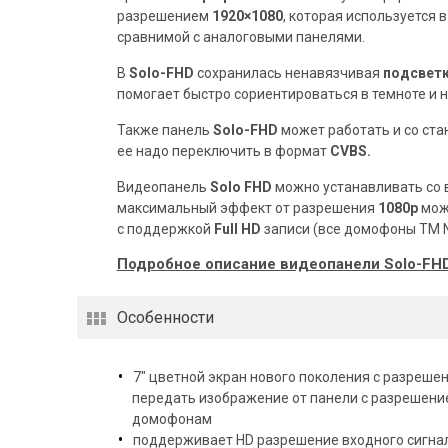
разрешением
1920×1080
, которая используется 
сравнимой с аналоговыми панелями.
В
Solo-FHD
сохранилась ненавязчивая
подсвет
помогает быстро сориентироваться в темноте и н
Также панель
Solo-FHD
может работать и со ст
ее надо переключить в формат
CVBS.
Видеопанель
Solo FHD
можно устанавливать со
максимальный эффект от разрешения
1080р
можн
с поддержкой
Full HD
записи (все домофоны ТМ Ne
Подробное описание видеопанели
Solo-FHD
Особенности
7″ цветной экран нового поколения с разреш
передать изображение от панели с разрешением
домофонам
поддерживает HD разрешение входного сигнала 