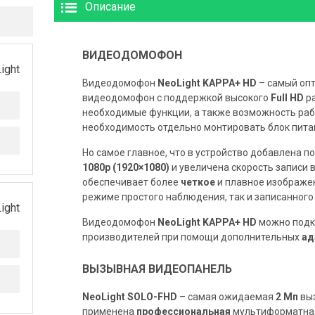
Описание
ВИДЕОДОМОФОН
ight
Видеодомофон
NeoLight KAPPA+ HD
– самый оп
видеодомофон с поддержкой высокого
Full HD
р
необходимые функции, а также возможность ра
необходимость отдельно монтировать блок пита
Но самое главное, что в устройство добавлена 
1080p (1920×1080)
и увеличена скорость записи 
обеспечивает более
четкое
и плавное изображен
режиме простого наблюдения, так и записанног
ight
Видеодомофон
NeoLight KAPPA+
HD
можно подк
производителей при помощи дополнительных
ад
ВЫЗЫВНАЯ ВИДЕОПАНЕЛЬ
NeoLight SOLO-FHD
– самая ожидаемая
2 Мп
выз
применена
профессиональная
мультиформатная