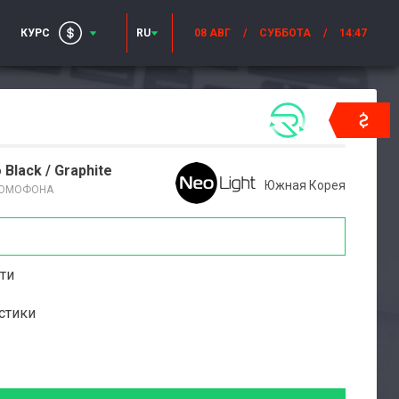
КУРС
RU
08 АВГ
/
СУББОТА
/
14:47
Black / Graphite
Южная Корея
ДОМОФОНА
ти
стики