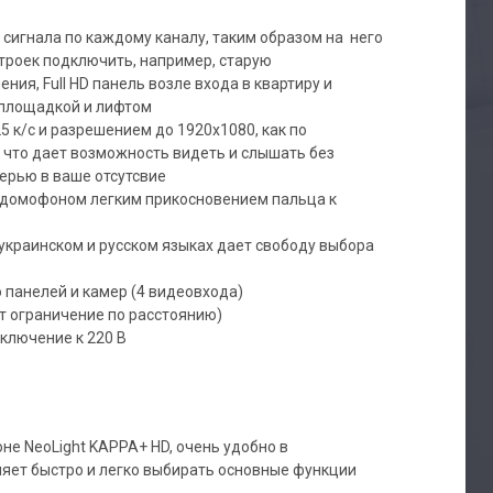
сигнала по каждому каналу, таким образом на него
роек подключить, например, старую
ия, Full HD панель возле входа в квартиру и
 площадкой и лифтом
5 к/с и разрешением до 1920х1080, как по
, что дает возможность видеть и слышать без
верью в ваше отсутсвие
одомофоном легким прикосновением пальца к
украинском и русском языках дает свободу выбора
панелей и камер (4 видеовхода)
т ограничение по расстоянию)
ключение к 220 В
е NeoLight KAPPA+ HD, очень удобно в
ляет быстро и легко выбирать основные функции