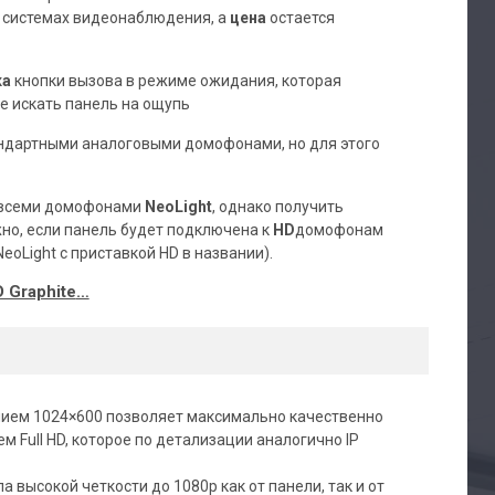
в системах видеонаблюдения, а
цена
остается
ка
кнопки вызова в режиме ожидания, которая
е искать панель на ощупь
андартными аналоговыми домофонами, но для этого
 всеми домофонами
NeoLight
, однако получить
о, если панель будет подключена к
HD
домофонам
oLight с приставкой HD в названии).
 Graphite
…
ением 1024×600 позволяет максимально качественно
 Full HD, которое по детализации аналогично IP
высокой четкости до 1080р как от панели, так и от