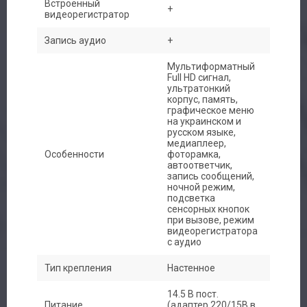
Встроенный
+
видеорегистратор
Запись аудио
+
Мультиформатный
Full HD сигнал,
ультратонкий
корпус, память,
графическое меню
на украинском и
русском языке,
медиаплеер,
Особенности
фоторамка,
автоответчик,
запись сообщений,
ночной режим,
подсветка
сенсорных кнопок
при вызове, режим
видеорегистратора
с аудио
Тип крепления
Настенное
14.5 В пост.
Питание
(адаптер 220/15В в