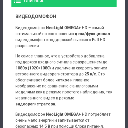
Описание
ВИДЕОДОМОФОН
Видеодомофон
NeoLight OMEGA+ HD
– самый
оптимальный по соотношению
цена/функционал
видеодомофон с поддержкой высокого
Full HD
разрешения.
Но самое главное, что в устройство добавлена
поддержка входного сигнала с разрешением до
1080p (1920×1080)
и увеличена скорость записи
встроенного видеорегистратора до
25 к/с
. Это
обеспечивает более
четкое
и плавное
изображение по сравнению с аналоговыми
моделями как в режиме простого наблюдения, так
и записанного видео в режиме
видеорегистратора
.
Видеодомофон
NeoLight OMEGA+ HD
потребляет
очень мало энергии и запитывается от
безопасных
14.5 В
при помощи блока питания,