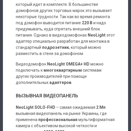
который идет в комплекте. В большинстве
домофонов других торговых марок это вызывает
некоторые трудности. Так как во время ремонта
под домофон выводится питание
220 В
и надо
придумывать, куда спрятать внешний блок
питания. Однако в видеодомофонах
NeoLight
этот
адаптер специально разработан для монтажа в
стандартный
подрозетник
, который можно
разместить в стене за домофоном.
Видеодомофон
NeoLight OMEGA+ HD
можно
подключать к
многоквартирным
системам
других производителей при помощи
дополнительных
адаптеров
.
ВЫЗЫВНАЯ ВИДЕОПАНЕЛЬ
NeoLight SOLO-FHD
– самая ожидаемая
2 Мп
вызывная видеопанель на рынке Украины, где
применена
профессиональная
мультиформатная
камера с объективом высокой четкости и