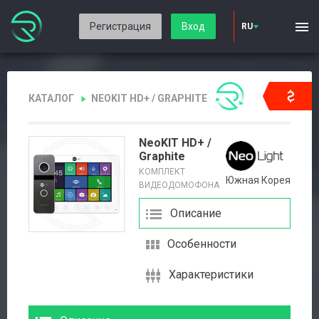
Регистрация
Вход
RU
КАТАЛОГ
NEOKIT HD+ / GRAPHITE
NeoKIT HD+ /
Graphite
КОМПЛЕКТ
Южная Корея
ВИДЕОДОМОФОНА
Описание
Особенности
Характеристики