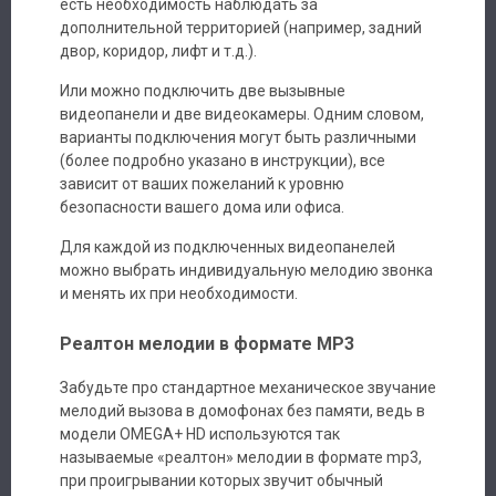
есть необходимость наблюдать за
дополнительной территорией (например, задний
двор, коридор, лифт и т.д.).
Или можно подключить две вызывные
видеопанели и две видеокамеры. Одним словом,
варианты подключения могут быть различными
Авторизация
(более подробно указано в инструкции), все
зависит от ваших пожеланий к уровню
безопасности вашего дома или офиса.
Каталог
Для каждой из подключенных видеопанелей
Производители
можно выбрать индивидуальную мелодию звонка
и менять их при необходимости.
Сервис
Реалтон мелодии в формате MP3
Доставка
Забудьте про стандартное механическое звучание
мелодий вызова в домофонах без памяти, ведь в
Контакты
модели OMEGA+ HD используются так
называемые «реалтон» мелодии в формате mp3,
при проигрывании которых звучит обычный