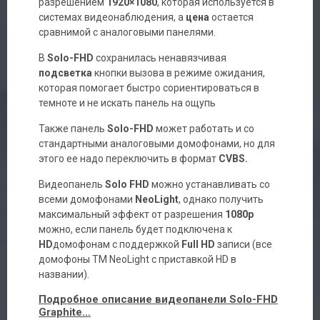
разрешением
1920×1080
, которая используется в
системах видеонаблюдения, а
цена
остается
сравнимой с аналоговыми панелями.
В
Solo-FHD
сохранилась ненавязчивая
подсветка
кнопки вызова в режиме ожидания,
которая помогает быстро сориентироваться в
темноте и не искать панель на ощупь
Также панель
Solo-FHD
может работать и со
стандартными аналоговыми домофонами, но для
этого ее надо переключить в формат
CVBS.
Видеопанель
Solo FHD
можно устанавливать со
всеми домофонами
NeoLight
, однако получить
максимальный эффект от разрешения
1080р
можно, если панель будет подключена к
HD
домофонам с поддержкой
Full HD
записи (все
домофоны ТМ NeoLight с приставкой HD в
названии).
Подробное описание видеопанели
Solo-FHD
Graphite
…